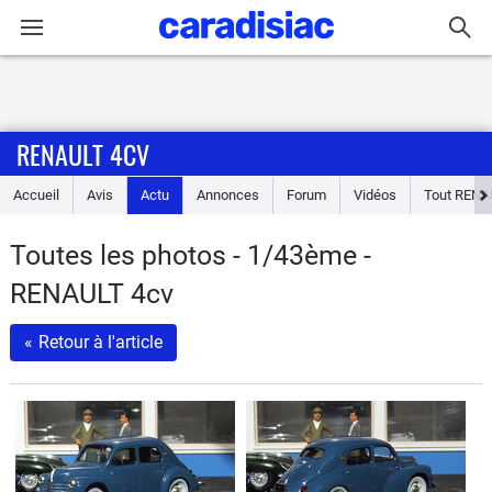
Connexion / Inscription
RENAULT 4CV
Accueil
Accueil
Avis
Actu
Annonces
Forum
Vidéos
Tout
RENA
Actu
Toutes les photos - 1/43ème -
Essais
RENAULT 4cv
Guide
«
Retour à l'article
d'achat
Electriques
Utilitaires