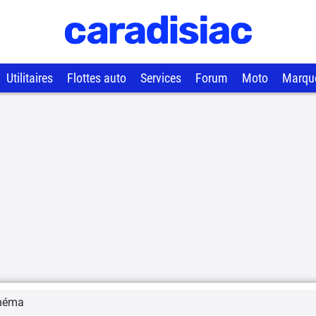
Utilitaires
Flottes auto
Services
Forum
Moto
Marqu
néma