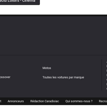
'actu Loisirs - Cinéma
Motos
rossover
Toutes les voitures par marque
t
Annonceurs
Rédaction Caradisiac
Qui sommes-nous ?
Recru