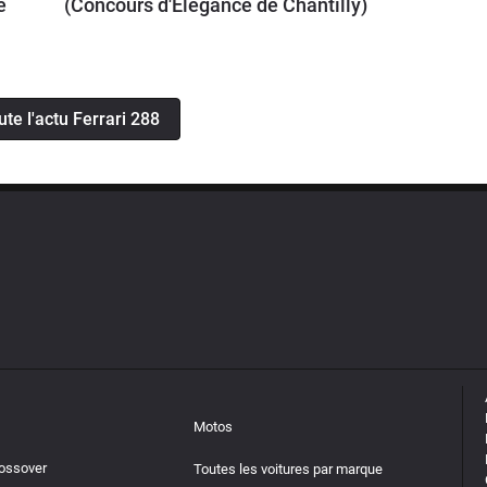
é
(Concours d'Elegance de Chantilly)
ute l'actu Ferrari 288
Motos
rossover
Toutes les voitures par marque