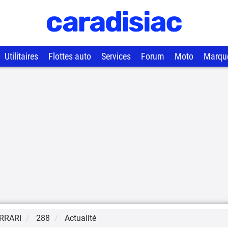
Utilitaires
Flottes auto
Services
Forum
Moto
Marqu
RRARI
288
Actualité