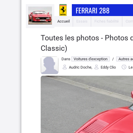
FERRARI 288
Accueil
Essais
Fiches fiabilité
Com
Toutes les photos - Photos d
Classic)
Dans
Voitures d'exception
/
Autres a
Audric Doche
,
Eddy Clio
Le