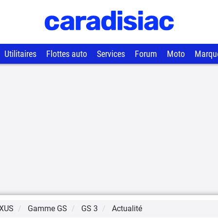
Utilitaires
Flottes auto
Services
Forum
Moto
Marqu
XUS
Gamme
GS
GS 3
Actualité