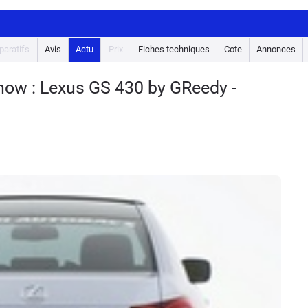
aratifs
Avis
Actu
Prix
Fiches techniques
Cote
Annonces
how : Lexus GS 430 by GReedy -