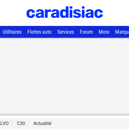
Utilitaires
Flottes auto
Services
Forum
Moto
Marqu
LVO
C30
Actualité