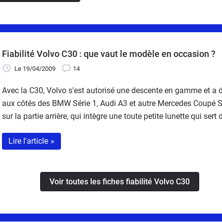
Fiabilité Volvo C30 : que vaut le modèle en occasion ?
Le 19/04/2009
14
Avec la C30, Volvo s'est autorisé une descente en gamme et a
aux côtés des BMW Série 1, Audi A3 et autre Mercedes Coupé Spo
sur la partie arrière, qui intègre une toute petite lunette qui se
et V50. La planche de bord reprend aussi un look assez proche 
Lire l'article
»
est d'un très bon niveau, sans atteindre celui de l'Audi, mais a
blesse en terme d'habitabilité arrière et de volume de coffre, vr
bonne tenue, et les prix sont encore assez élevés. De plus se
l'occasion réduit, même si l'on arrive à trouver tout de même f
Voir toutes les fiches fiabilité Volvo C30
essence, tout comme le diesel D5, ne posent aucun souci. Les 1.
dire d'ailleurs que la fiabilité de la C30 est excellente au glob
nécessite pas énormément de place.