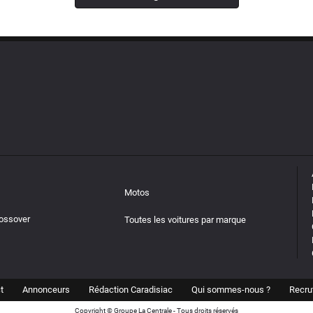
Motos
rossover
Toutes les voitures par marque
t
Annonceurs
Rédaction Caradisiac
Qui sommes-nous ?
Recru
Copyright © Groupe La Centrale - Tous droits réservés