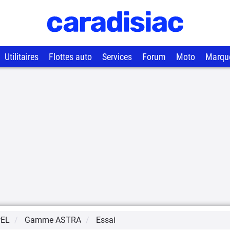
Utilitaires
Flottes auto
Services
Forum
Moto
Marqu
EL
Gamme
ASTRA
Essai