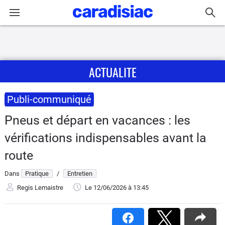
Connexion / Inscription
ACTUALITE
Accueil
Actu
Publi-communiqué
Pneus et départ en vacances : les
Essais
vérifications indispensables avant la
Guide
route
d'achat
Dans
Pratique
/
Entretien
Electriques
Regis Lemaistre
Le 12/06/2026
à 13:45
Utilitaires