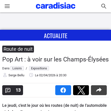
Connexion / Inscription
ACTUALITE
Accueil
Actu
Route de nuit
Pop Art : à voir sur les Champs-Élysées
Essais
Dans
Loisirs
/
Expositions
Guide
Serge Bellu
Le 02/04/2026
à 20:30
d'achat
13
Electriques
Utilitaires
Le jeudi, c’est le jour où les routes (de nuit) de l’automobile