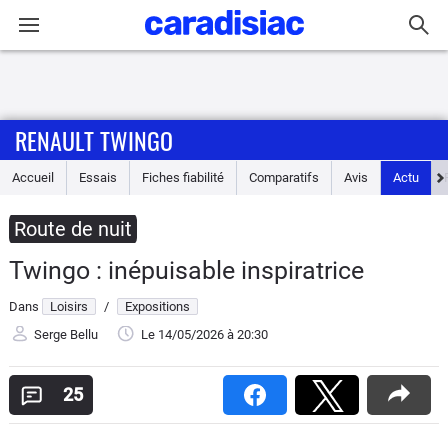
Connexion / Inscription
RENAULT TWINGO
Accueil
Accueil
Essais
Fiches fiabilité
Comparatifs
Avis
Actu
Actu
Route de nuit
Essais
Twingo : inépuisable inspiratrice
Guide
Dans
Loisirs
/
Expositions
d'achat
Serge Bellu
Le 14/05/2026
à 20:30
Electriques
25
Utilitaires