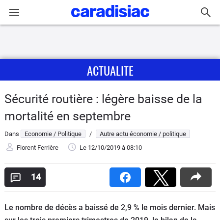
Connexion / Inscription
ACTUALITE
Accueil
Actu
Sécurité routière : légère baisse de la
mortalité en septembre
Essais
Dans
Economie / Politique
/
Autre actu économie / politique
Guide
Florent Ferrière
Le 12/10/2019
à 08:10
d'achat
14
Electriques
Utilitaires
Le nombre de décès a baissé de 2,9 % le mois dernier. Mais