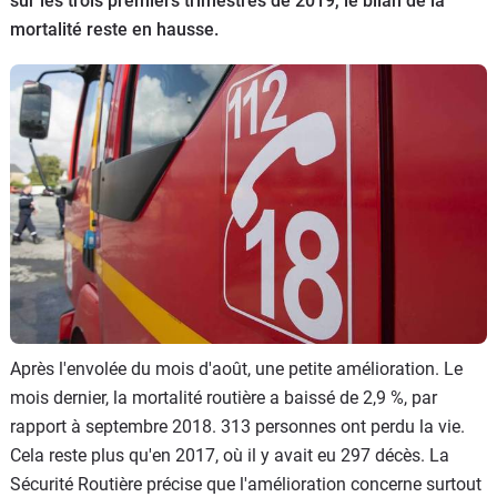
sur les trois premiers trimestres de 2019, le bilan de la
Flottes
mortalité reste en hausse.
Auto
Services
Forum
Moto
Marques
Après l'envolée du mois d'août, une petite amélioration. Le
mois dernier, la mortalité routière a baissé de 2,9 %, par
rapport à septembre 2018. 313 personnes ont perdu la vie.
Cela reste plus qu'en 2017, où il y avait eu 297 décès. La
Sécurité Routière précise que l'amélioration concerne surtout