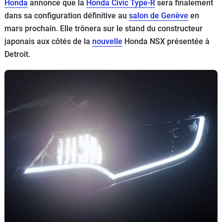
Honda
annonce que la
Honda Civic Type-R
sera finalement
Flottes
dans sa configuration définitive au
salon de Genève
en
Auto
mars prochain. Elle trônera sur le stand du constructeur
japonais aux côtés de la
nouvelle
Honda NSX présentée à
Services
Detroit.
Forum
Moto
Marques