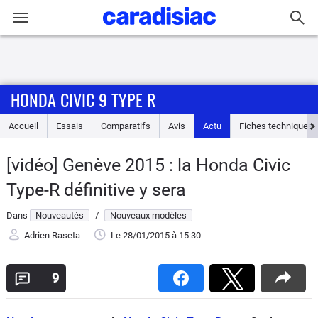
Connexion / Inscription
HONDA CIVIC 9 TYPE R
Accueil
Accueil
Essais
Comparatifs
Avis
Actu
Fiches techniques
Actu
[vidéo] Genève 2015 : la Honda Civic
Essais
Type-R définitive y sera
Guide
Dans
Nouveautés
/
Nouveaux modèles
d'achat
Adrien Raseta
Le 28/01/2015
à 15:30
Electriques
9
Utilitaires