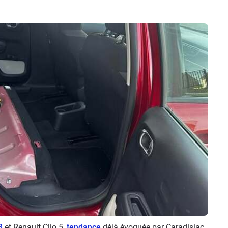
3
et Renault Clio 5,
tendance
déjà évoquée par Caradisiac