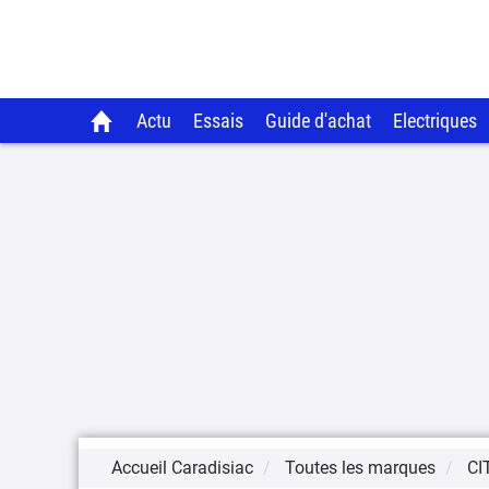
Actu
Essais
Guide d'achat
Electriques
Accueil Caradisiac
Toutes les marques
CI