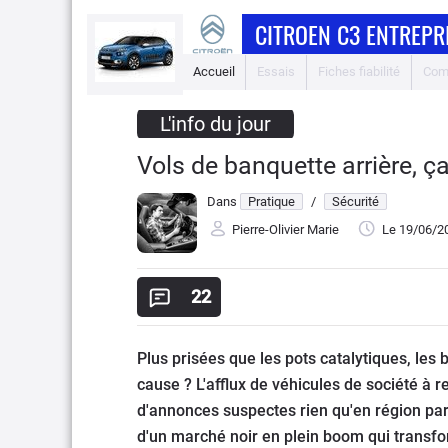
CITROEN C3 ENTREPRI
Accueil
Essais
Fiches fiabilité
Com
L'info du jour
Vols de banquette arrière, ça
Dans
Pratique
/
Sécurité
Pierre-Olivier Marie
Le 19/06/2
22
Plus prisées que les pots catalytiques, les ba
cause ? L'afflux de véhicules de société à 
d'annonces suspectes rien qu'en région par
d'un marché noir en plein boom qui transf