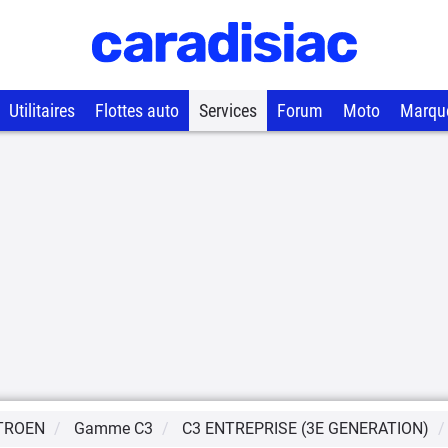
Utilitaires
Flottes auto
Services
Forum
Moto
Marqu
TROEN
Gamme
C3
C3 ENTREPRISE (3E GENERATION)