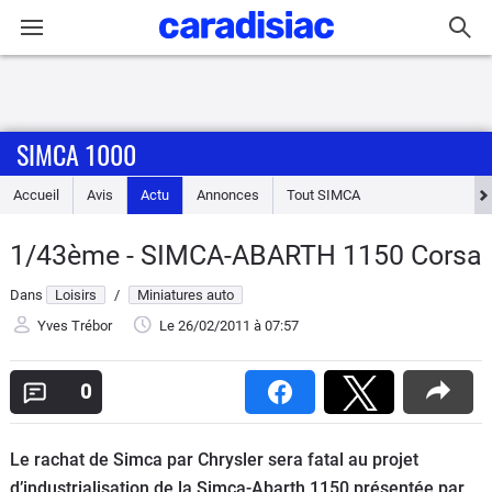
Connexion / Inscription
SIMCA 1000
Accueil
Accueil
Avis
Actu
Annonces
Tout
SIMCA
Actu
1/43ème - SIMCA-ABARTH 1150 Corsa
Essais
Dans
Loisirs
/
Miniatures auto
Guide
Yves Trébor
Le 26/02/2011
à 07:57
d'achat
0
Electriques
Le rachat de Simca par Chrysler sera fatal au projet
Utilitaires
d’industrialisation de la Simca-Abarth 1150 présentée par