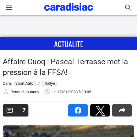
Connexion / Inscription
ACTUALITE
Accueil
Actu
Affaire Cuoq : Pascal Terrasse met la
pression à la FFSA!
Essais
Dans
Sport Auto
/
Rallye
Guide
Renaud Jouanny
Le 17/01/2008
à 19:05
d'achat
7
Electriques
Utilitaires