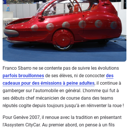
Flottes
Auto
Services
Forum
Moto
Franco Sbarro ne se contente pas de suivre les évolutions
Marques
parfois brouillonnes
de ses élèves, ni de concocter
des
cadeaux pour des émissions à peine adultes
, il continue à
gamberger sur l'automobile en général. L'homme qui fut à
ses débuts chef mécanicien de course dans des teams
réputés cogite depuis toujours jusqu'à en réinventer la roue !
Pour Genève 2007, il renoue avec la tradition en présentant
l'Assystem CityCar. Au premier abord, on pense à un fils