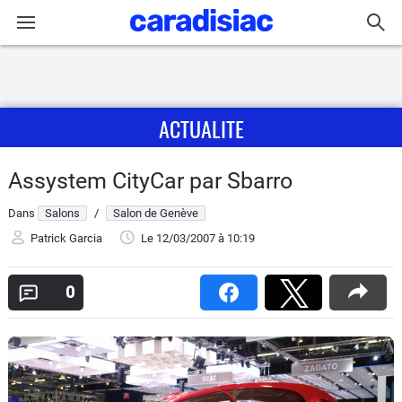
Connexion / Inscription
ACTUALITE
Accueil
Actu
Assystem CityCar par Sbarro
Dans
Salons
/
Salon de Genève
Essais
Patrick Garcia
Le 12/03/2007
à 10:19
Guide
d'achat
0
Electriques
Utilitaires