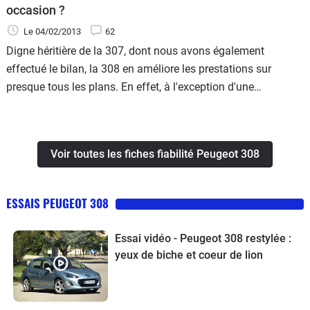
occasion ?
Le 04/02/2013
62
Digne héritière de la 307, dont nous avons également
effectué le bilan, la 308 en améliore les prestations sur
presque tous les plans. En effet, à l'exception d'une
habitabilité inchangée, elle devient mieux finie, mieux
équipée, dotée de motorisations plus puissantes et
modernes. Elle améliore encore, et c'était une gageure, ses
Voir toutes les fiches fiabilité Peugeot 308
qualités routières avec un comportement routier encore plus
dynamique, tout en préservant un confort remarquable. En
gros, la 308 est une des compactes les plus agréable à
ESSAIS PEUGEOT 308
conduire du marché. Elle bénéficie en outre de plusieurs
variantes de carrosserie (un break SW, un coupé-cabriolet
Essai vidéo - Peugeot 308 restylée :
CC) à même de satisfaire une large clientèle, tandis qu'une
yeux de biche et coeur de lion
version GTI vient coiffer (un peu) sportivement la
gamme.Quant à la fiabilité, elle est elle aussi en amélioration,
ce qui cette fois-ci était plutôt facile par rapport à la 307,