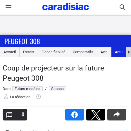
Connexion / Inscription
PEUGEOT 308
Accueil
Accueil
Essais
Fiches fiabilité
Comparatifs
Avis
Actu
Actu
Coup de projecteur sur la future
Essais
Peugeot 308
Guide
Dans
Futurs modèles
/
Scoops
d'achat
La rédaction
Electriques
0
Utilitaires