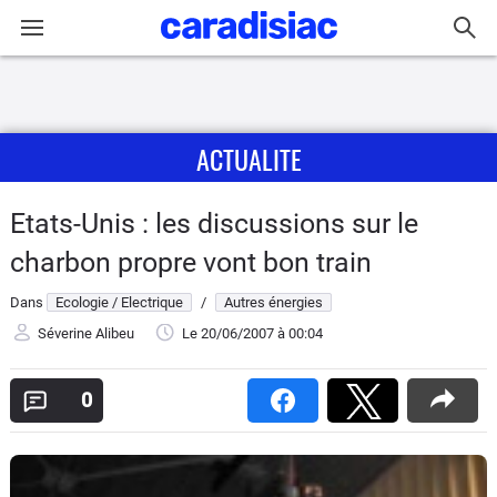
Connexion / Inscription
ACTUALITE
Accueil
Actu
Etats-Unis : les discussions sur le
charbon propre vont bon train
Essais
Dans
Ecologie / Electrique
/
Autres énergies
Guide
Séverine Alibeu
Le 20/06/2007
à 00:04
d'achat
0
Electriques
Utilitaires