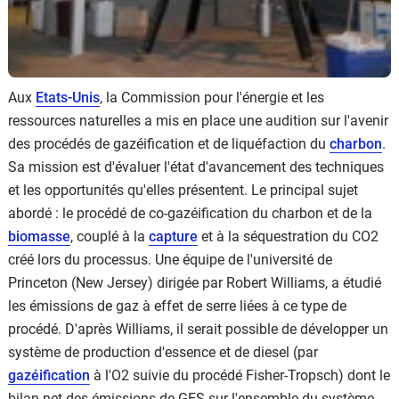
Aux
Etats-Unis
, la Commission pour l'énergie et les
ressources naturelles a mis en place une audition sur l'avenir
des procédés de gazéification et de liquéfaction du
charbon
.
Sa mission est d'évaluer l'état d'avancement des techniques
et les opportunités qu'elles présentent. Le principal sujet
abordé : le procédé de co-gazéification du charbon et de la
biomasse
, couplé à la
capture
et à la séquestration du CO2
créé lors du processus. Une équipe de l'université de
Princeton (New Jersey) dirigée par Robert Williams, a étudié
les émissions de gaz à effet de serre liées à ce type de
procédé. D'après Williams, il serait possible de développer un
système de production d'essence et de diesel (par
gazéification
à l'O2 suivie du procédé Fisher-Tropsch) dont le
bilan net des émissions de GES sur l'ensemble du système