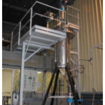
Flottes
Auto
Services
Forum
Moto
Marques