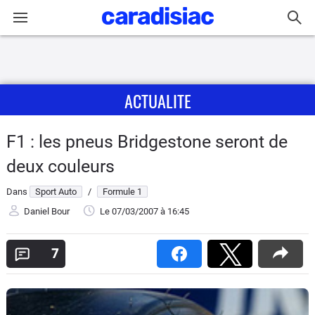
Connexion / Inscription
ACTUALITE
Accueil
Actu
F1 : les pneus Bridgestone seront de
deux couleurs
Essais
Dans
Sport Auto
/
Formule 1
Guide
Daniel Bour
Le 07/03/2007
à 16:45
d'achat
7
Electriques
Utilitaires