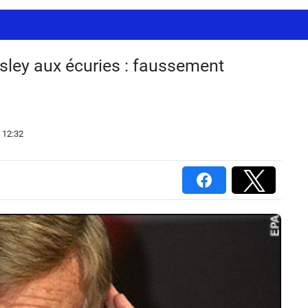
osley aux écuries : faussement
 12:32