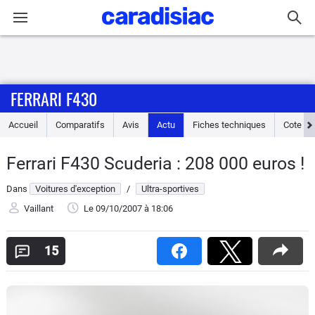
Connexion / Inscription
FERRARI F430
Accueil
Accueil
Comparatifs
Avis
Actu
Fiches techniques
Cote
Actu
Ferrari F430 Scuderia : 208 000 euros !
Essais
Dans
Voitures d'exception
/
Ultra-sportives
Guide
Vaillant
Le 09/10/2007
à 18:06
d'achat
15
Electriques
Utilitaires