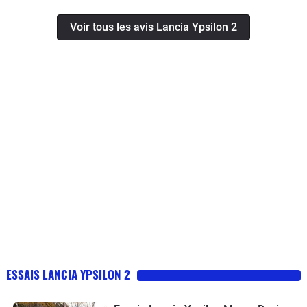
petite voiture qui offre le confort , la
Voir tous les avis Lancia Ypsilon 2
souplesse , l'agrément de conduite et la
sécurité digne d'une bonne berline , la qualité
de fabrication et la richesse des
équipements est plus qu'honorable . Voiture
parfaite pour la ville ( boite auto) mais se
débrouille très bien sur la route .
ESSAIS LANCIA YPSILON 2