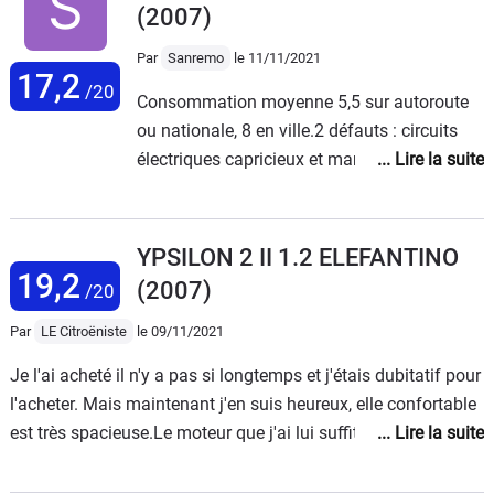
(2007)
Par
Sanremo
le 11/11/2021
17,2
/20
Consommation moyenne 5,5 sur autoroute
ou nationale, 8 en ville.2 défauts : circuits
électriques capricieux et manque de
puissance dans les hauts régimes : du coup,
j'évite l'autoroute et m'en trouve fort bien car
les nationales (la 6 notamment) sont
YPSILON 2 II 1.2 ELEFANTINO
devenues un vrai bonheur.À part cela elle a
19,2
(2007)
/20
toutes les qualités : jolie avec son look rétro
années 40-50 (silhouette et arrière reprenant
Par
LE Citroëniste
le 09/11/2021
ceux de l'Ardea de l'époque), silencieuse,
Je l'ai acheté il n'y a pas si longtemps et j'étais dubitatif pour
douce au volant, peu exigeante (elle ne
l'acheter. Mais maintenant j'en suis heureux, elle confortable
consomme même pas d'huile à 130 000
est très spacieuse.Le moteur que j'ai lui suffit mais il ne faut
km...)J'ai eu beaucoup de voitures (+ de 50),
pas lui demander de trop. La qualité de l'intérieur m'a
ayant passé mon permis en 1964 et mes
impressionné, les ajustements sont super, aucun bruit