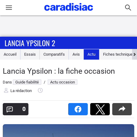
Connexion / Inscription
LANCIA YPSILON 2
Accueil
Accueil
Essais
Comparatifs
Avis
Actu
Fiches techniques
Actu
Lancia Ypsilon : la fiche occasion
Essais
Dans
Guide fiabilité
/
Actu occasion
Guide
La rédaction
d'achat
0
Electriques
Utilitaires