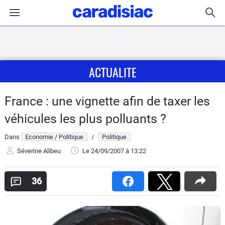
Connexion / Inscription
ACTUALITE
Accueil
Actu
France : une vignette afin de taxer les
véhicules les plus polluants ?
Essais
Dans
Economie / Politique
/
Politique
Guide
Séverine Alibeu
Le 24/09/2007
à 13:22
d'achat
36
Electriques
Utilitaires