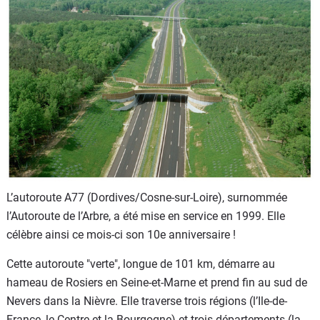
Flottes
Auto
Services
Forum
Moto
Marques
L’autoroute A77 (Dordives/Cosne-sur-Loire), surnommée
l’Autoroute de l’Arbre, a été mise en service en 1999. Elle
célèbre ainsi ce mois-ci son 10e anniversaire !
Cette autoroute "verte", longue de 101 km, démarre au
hameau de Rosiers en Seine-et-Marne et prend fin au sud de
Nevers dans la Nièvre. Elle traverse trois régions (l’Ile-de-
France, le Centre et la Bourgogne) et trois départements (la