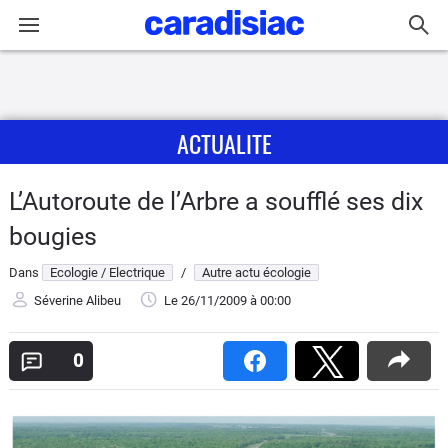
Connexion / Inscription
ACTUALITE
Accueil
Actu
L’Autoroute de l’Arbre a soufflé ses dix
bougies
Essais
Dans
Ecologie / Electrique
/
Autre actu écologie
Guide
Séverine Alibeu
Le 26/11/2009
à 00:00
d'achat
0
Electriques
Utilitaires