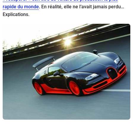
rapide du monde
. En réalité, elle ne l’avait jamais perdu…
Flottes
Auto
Explications.
Services
Forum
Moto
Marques