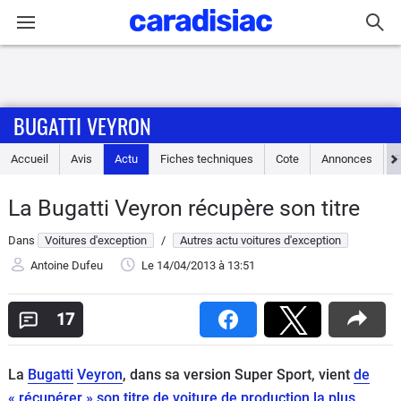
Connexion / Inscription
BUGATTI VEYRON
Accueil
Accueil
Avis
Actu
Fiches techniques
Cote
Annonces
Actu
La Bugatti Veyron récupère son titre
Essais
Dans
Voitures d'exception
/
Autres actu voitures d'exception
Guide
Antoine Dufeu
Le 14/04/2013
à 13:51
d'achat
17
Electriques
La
Bugatti
Veyron
, dans sa version Super Sport, vient
de
Utilitaires
« récupérer » son titre de voiture de production la plus