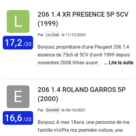
206 1.4 XR PRESENCE 5P 5CV
(1999)
Par
Le chat
le 11/12/2023
17,2
/20
Bonjour, propriétaire d'une Peugeot 206 1,4
essence de 75ch et 5CV d'avril 1999 depuis
novembre 2008.Vitres avant électriques.
✅Pas de climatisation.❌Je l'ai eu avec 148
500km et aujourd'hui elle totalise près de
230 000km et roule toujours et va continuer
206 1.4 ROLAND GARROS 5P
à rouler encore longtemps (je prophétise
(2000)
dans le Nom de J.C Amen).Véhicule que
j'apprécie beaucoup car malgré l'âge elle fait
Par
Erw444
le 06/10/2021
16,6
toujours d'actualité esthétiquement, je
/20
Bonjour, A mes 18ans, une personne de ma
l'utilise au quotidien en ville et voies rapides
famille m'offre ma première voiture, une
(110km/h) la ou elle est vraiment à