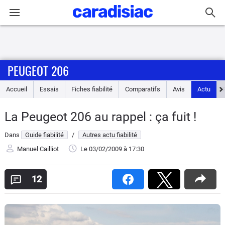
Connexion / Inscription
PEUGEOT 206
Accueil
Accueil
Essais
Fiches fiabilité
Comparatifs
Avis
Actu
Actu
La Peugeot 206 au rappel : ça fuit !
Essais
Dans
Guide fiabilité
/
Autres actu fiabilité
Guide
Manuel Cailliot
Le 03/02/2009
à 17:30
d'achat
12
Electriques
Utilitaires