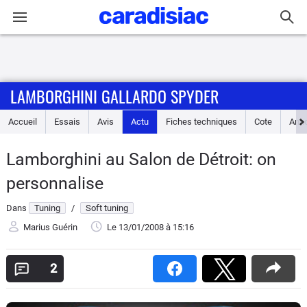
Connexion / Inscription
LAMBORGHINI GALLARDO SPYDER
Accueil
Accueil
Essais
Avis
Actu
Fiches techniques
Cote
Ann
Actu
Lamborghini au Salon de Détroit: on
Essais
personnalise
Guide
Dans
Tuning
/
Soft tuning
d'achat
Marius Guérin
Le 13/01/2008
à 15:16
Electriques
2
Utilitaires