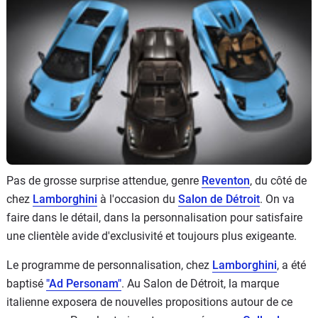
Flottes
Auto
Services
Forum
Moto
Marques
Pas de grosse surprise attendue, genre
Reventon
, du côté de
chez
Lamborghini
à l'occasion du
Salon de Détroit
. On va
faire dans le détail, dans la personnalisation pour satisfaire
une clientèle avide d'exclusivité et toujours plus exigeante.
Le programme de personnalisation, chez
Lamborghini
, a été
baptisé
"Ad Personam"
. Au Salon de Détroit, la marque
italienne exposera de nouvelles propositions autour de ce