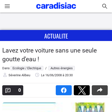
Connexion / Inscription
ACTUALITE
Accueil
Actu
Lavez votre voiture sans une seule
goutte d'eau !
Essais
Dans
Ecologie / Electrique
/
Autres énergies
Guide
Séverine Alibeu
Le 16/06/2008
à 20:30
d'achat
0
Electriques
Utilitaires