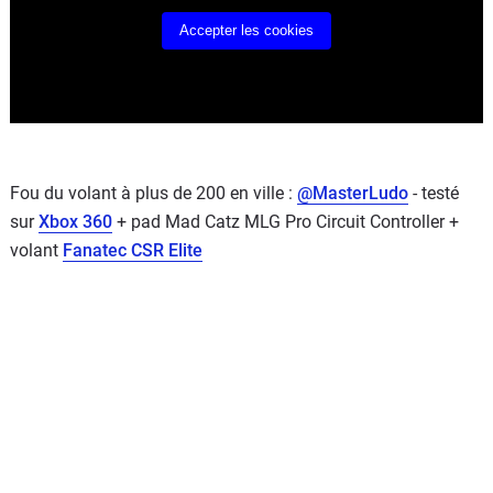
Accepter les cookies
Fou du volant à plus de 200 en ville :
@MasterLudo
- testé
sur
Xbox 360
+ pad Mad Catz MLG Pro Circuit Controller +
volant
Fanatec CSR Elite