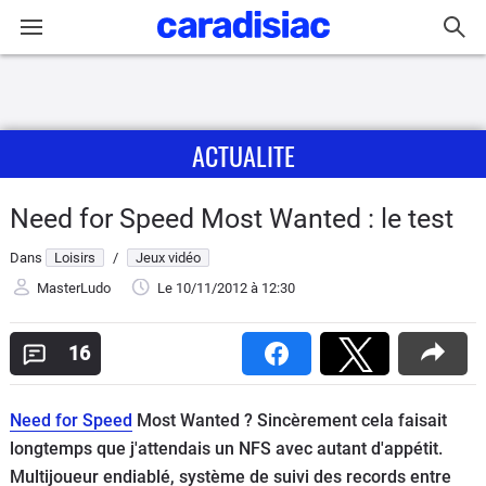
Connexion / Inscription
ACTUALITE
Accueil
Actu
Need for Speed Most Wanted : le test
Dans
Loisirs
/
Jeux vidéo
Essais
MasterLudo
Le 10/11/2012
à 12:30
Guide
d'achat
16
Electriques
Need for Speed
Most Wanted ? Sincèrement cela faisait
longtemps que j'attendais un NFS avec autant d'appétit.
Utilitaires
Multijoueur endiablé, système de suivi des records entre