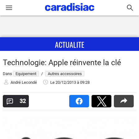
Connexion / Inscription
ACTUALITE
Accueil
Actu
Technologie: Apple réinvente la clé
Dans
Equipement
/
Autres accessoires
Essais
André Lecondé
Le 20/12/2013
à 09:28
Guide
d'achat
32
Electriques
Utilitaires