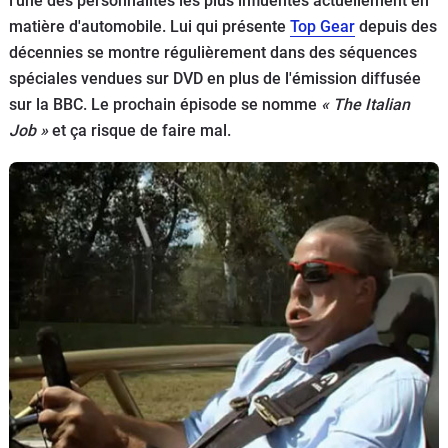
l'une des personnalités les plus influentes actuellement en
Flottes
matière d'automobile. Lui qui présente
Top Gear
depuis des
Auto
décennies se montre régulièrement dans des séquences
spéciales vendues sur DVD en plus de l'émission diffusée
Services
sur la BBC. Le prochain épisode se nomme
« The Italian
Job »
et ça risque de faire mal.
Forum
Moto
Marques