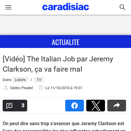
Connexion / Inscription
ACTUALITE
Accueil
Actu
[Vidéo] The Italian Job par Jeremy
Clarkson, ça va faire mal
Essais
Dans
Loisirs
/
TV
Guide
Cédric Pinatel
Le 11/10/2010
à 19:31
d'achat
3
Electriques
Utilitaires
On peut dire sans trop s'avancer que Jeremy Clarkson est