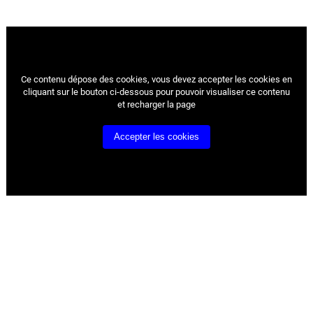
Ce contenu dépose des cookies, vous devez accepter les cookies
en
cliquant sur le bouton ci-dessous pour pouvoir visualiser ce contenu
et recharger la page
Accepter les cookies