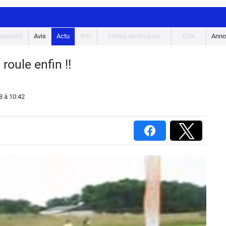
paratifs
Avis
Actu
Prix
Fiches techniques
Cote
Anno
roule enfin !!
8
à 10:42