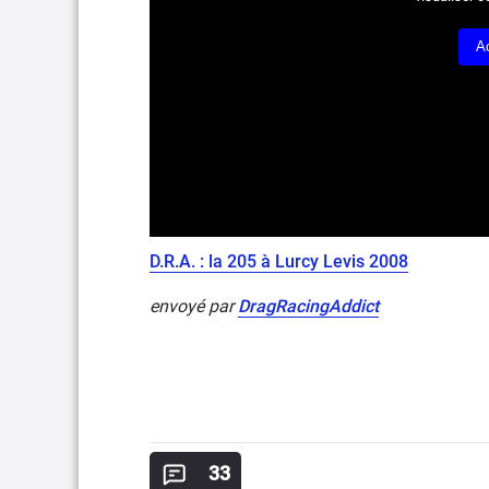
A
D.R.A. : la 205 à Lurcy Levis 2008
envoyé par
DragRacingAddict
33