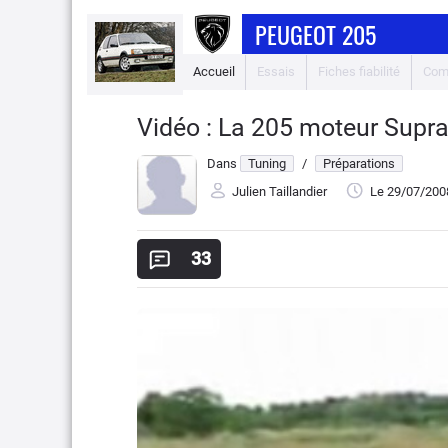
PEUGEOT 205
Accueil
Essais
Fiches fiabilité
Com
Vidéo : La 205 moteur Supra 
Dans
Tuning
/
Préparations
Julien Taillandier
Le 29/07/200
33