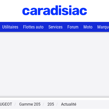
Utilitaires
Flottes auto
Services
Forum
Moto
Marqu
UGEOT
Gamme
205
205
Actualité