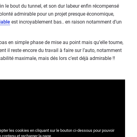
in le bout du tunnel, et son dur labeur enfin récompensé
volonté admirable pour un projet presque économique,
iable
est incroyablement bas.. en raison notamment d’un
 pas en simple phase de mise au point mais qu’elle tourne,
nt il reste encore du travail à faire sur l’auto, notamment
tabilité maximale, mais dés lors c’est déjà admirable !!
epter les cookies
en cliquant sur le bouton ci-dessous pour pouvoir
e contenu et recharger la page