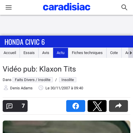
Connexion / Inscription
HONDA CIVIC 6
Accueil
Accueil
Essais
Avis
Actu
Fiches techniques
Cote
Ann
Actu
Vidéo pub: Klaxon Tits
Essais
Dans
Faits Divers / Insolite
/
Insolite
Guide
Denis Adams
Le 30/11/2007
à 09:40
d'achat
7
Electriques
Utilitaires