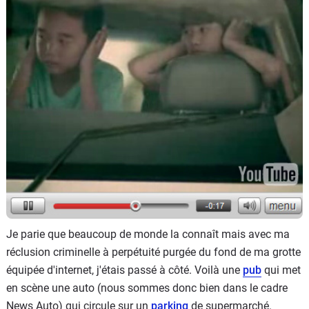
Flottes
Auto
Services
Forum
Moto
Marques
Je parie que beaucoup de monde la connaît mais avec ma
réclusion criminelle à perpétuité purgée du fond de ma grotte
équipée d'internet, j'étais passé à côté. Voilà une
pub
qui met
en scène une auto (nous sommes donc bien dans le cadre
News Auto) qui circule sur un
parking
de supermarché.