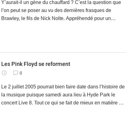
Y’aurait-il un gène du chauffard ? C’est la question que
l’on peut se poser au vu des dernières frasques de
Brawley, le fils de Nick Nolte. Appréhendé pour un
simple phare cassé, le jeune homme s’est retrouvé
derrière les barreaux
Les Pink Floyd se reforment
0
Le 2 juillet 2005 pourrait bien faire date dans l’histoire de
la musique puisque samedi aura lieu à Hyde Park le
concert Live 8. Tout ce qui se fait de mieux en matière de
musique sera là. Madonna, REM, U2, Robbie Williams,
Coldplay, Elton John