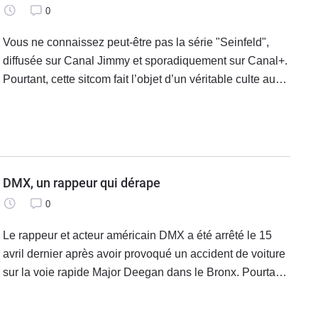
0
Vous ne connaissez peut-être pas la série "Seinfeld",
diffusée sur Canal Jimmy et sporadiquement sur Canal+.
Pourtant, cette sitcom fait l’objet d’un véritable culte aux
Etats-Unis. Elle a surtout fait la fortune du créateur de la
série,
DMX, un rappeur qui dérape
0
Le rappeur et acteur américain DMX a été arrêté le 15
avril dernier après avoir provoqué un accident de voiture
sur la voie rapide Major Deegan dans le Bronx. Pourtant
sous le coup d’une suspension de permis, DMX a pris le
volant et est