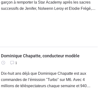
garçon à remporter la Star Academy après les sacres
successifs de Jenifer, Nolwenn Leroy et Elodie Frégé,
démarre sur les chapeaux de roue. Depuis sa sortie en
vainqueur du château de
Dominique Chapatte, conducteur modèle
1
Dix-huit ans déjà que Dominique Chapatte est aux
commandes de l’émission "Turbo" sur M6. Avec 4
millions de téléspectateurs chaque semaine et 940
numéros au compteur, l’émission est d’ailleurs la plus
ancienne des émissions diffusées