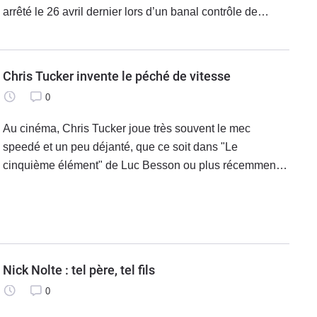
arrêté le 26 avril dernier lors d’un banal contrôle de
police dans le quartier des Champs-Élysées. Le comble
de
Chris Tucker invente le péché de vitesse
0
Au cinéma, Chris Tucker joue très souvent le mec
speedé et un peu déjanté, que ce soit dans "Le
cinquième élément" de Luc Besson ou plus récemment
dans les deux volets de "Rush Hour" aux côtés de Jackie
Chan. Et bien dans la vie, c’est
Nick Nolte : tel père, tel fils
0