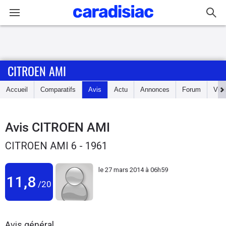
Connexion / Inscription
CITROEN AMI
Accueil
Accueil
Comparatifs
Avis
Actu
Annonces
Forum
Vid
Actu
Essais
Avis
CITROEN AMI
CITROEN AMI 6 - 1961
Guide
d'achat
le
27 mars 2014 à 06h59
11,8
/20
Electriques
Utilitaires
Avis général