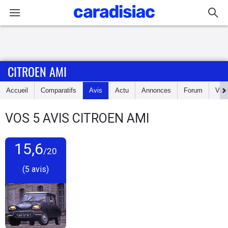
Connexion / Inscription
CITROEN AMI
Accueil
Accueil
Comparatifs
Avis
Actu
Annonces
Forum
Vid
Actu
VOS
5
AVIS
CITROEN AMI
Essais
15,6
Guide
/20
d'achat
(5 avis)
Electriques
Utilitaires