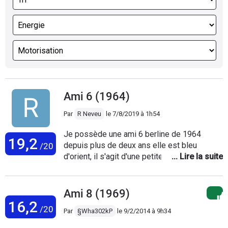
Ami 6 (1964)
Par
R Neveu
le
7/8/2019 à 1h54
Je possède une ami 6 berline de 1964
19,2
depuis plus de deux ans elle est bleu
/20
d'orient, il s'agit d'une petite auto bien
simpatique, les sièges sont très
confortables, je l'ai acheté en Ardèche,
j'adore son look, elle a une bonne bouille
Ami 8 (1969)
bien craquante et le z a l'arrière rajoute un
16,2
/20
Par
§Wha302kP
le
9/2/2014 à 9h34
petit côté étrange très jolie, il s'agit d'une
voiture attachante très simple mais très rare