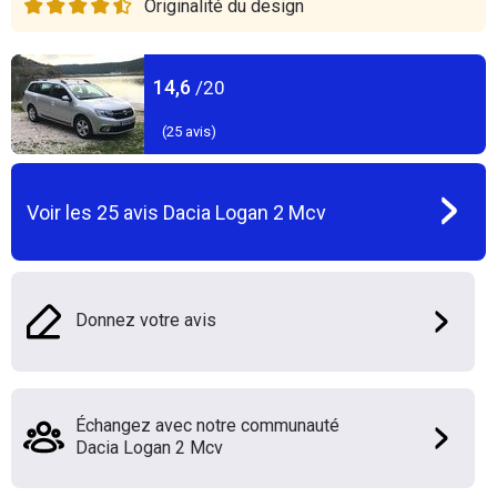
Originalité du design
14,6
/20
(
25
avis)
Voir les
25
avis
Dacia Logan 2 Mcv
Donnez votre avis
Échangez avec notre communauté
Dacia Logan 2 Mcv