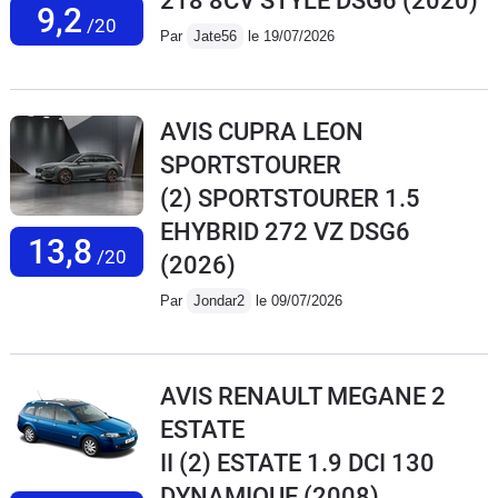
218 8CV STYLE DSG6
(2020)
9,2
/20
Par
Jate56
le 19/07/2026
AVIS CUPRA LEON
SPORTSTOURER
(2) SPORTSTOURER 1.5
EHYBRID 272 VZ DSG6
13,8
/20
(2026)
Par
Jondar2
le 09/07/2026
AVIS RENAULT MEGANE 2
ESTATE
II (2) ESTATE 1.9 DCI 130
DYNAMIQUE
(2008)