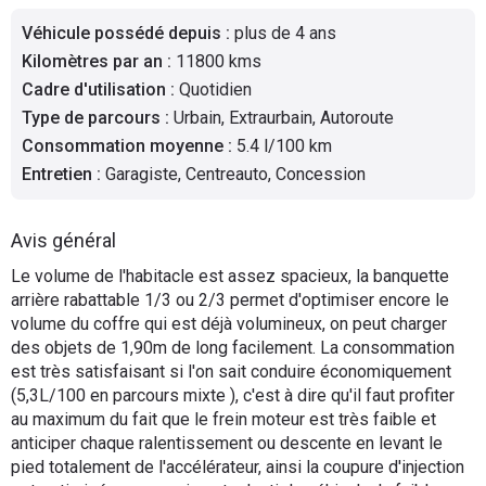
Flottes
Véhicule possédé depuis
:
plus de 4 ans
Auto
Kilomètres par an
:
11800 kms
Cadre d'utilisation
:
Quotidien
Services
Type de parcours
:
Urbain, Extraurbain, Autoroute
Consommation moyenne
:
5.4 l/100 km
Forum
Entretien
:
Garagiste, Centreauto, Concession
Moto
Avis général
Marques
Le volume de l'habitacle est assez spacieux, la banquette
arrière rabattable 1/3 ou 2/3 permet d'optimiser encore le
volume du coffre qui est déjà volumineux, on peut charger
des objets de 1,90m de long facilement. La consommation
est très satisfaisant si l'on sait conduire économiquement
(5,3L/100 en parcours mixte ), c'est à dire qu'il faut profiter
au maximum du fait que le frein moteur est très faible et
anticiper chaque ralentissement ou descente en levant le
pied totalement de l'accélérateur, ainsi la coupure d'injection