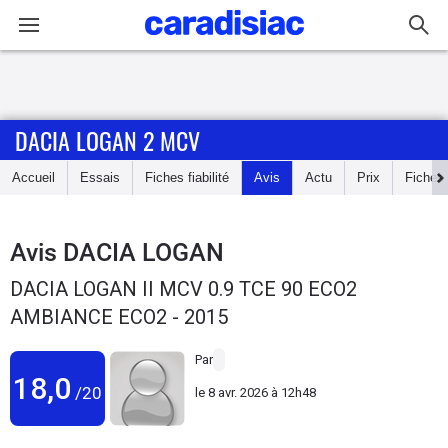
Connexion / Inscription
DACIA LOGAN 2 MCV
Accueil
Accueil
Essais
Fiches fiabilité
Avis
Actu
Prix
Fiches
Actu
Essais
Avis
DACIA LOGAN
DACIA LOGAN II MCV 0.9 TCE 90 ECO2
Guide
AMBIANCE ECO2 - 2015
d'achat
Par
Electriques
18,0
/20
le
8 avr. 2026 à 12h48
Utilitaires