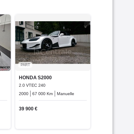
PART
HONDA S2000
2.0 VTEC 240
2000
63 000 Km
36 000 €
PART
HONDA S2000
2.0 VTEC 240
Essence
2000
67 000 Km
Manuelle
Essence
39 900 €