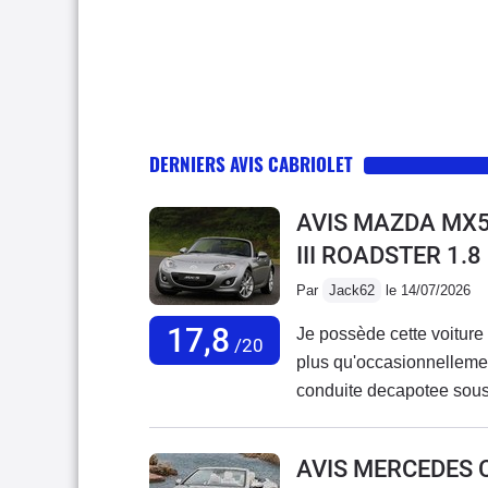
DERNIERS AVIS CABRIOLET
AVIS MAZDA MX5
III ROADSTER 1.
Par
Jack62
le 14/07/2026
17,8
Je possède cette voiture 
/20
plus qu'occasionnellemen
conduite decapotee sous l
régulièrement controlé p
hiver cela leur parait biz
AVIS MERCEDES 
connu de panne .A part l