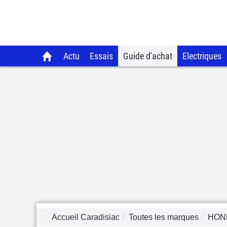
Actu
Essais
Guide d'achat
Electriques
Accueil Caradisiac
Toutes les marques
HON