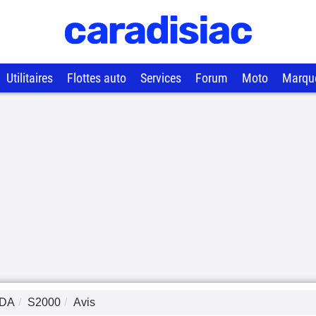
Utilitaires
Flottes auto
Services
Forum
Moto
Marqu
DA
S2000
Avis