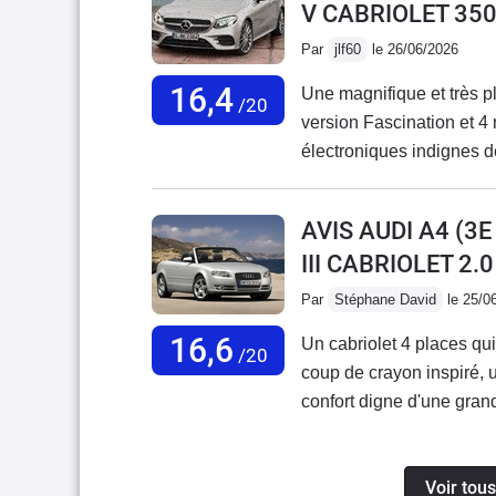
V CABRIOLET 35
Par
jlf60
le 26/06/2026
16,4
Une magnifique et très p
/20
version Fascination et 4 
électroniques indignes 
chaque vacances par des 
facturé à prix d'or, c'est 
AVIS AUDI A4 (3
revendre, à regret tant à 
III CABRIOLET 2.
Par
Stéphane David
le 25/0
16,6
Un cabriolet 4 places qu
/20
coup de crayon inspiré, 
confort digne d'une grand
alentours de 10.000 euro
prestige vous emmènera a
Voir tous
tourner les têtes. Son b