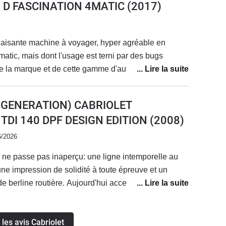
0 D FASCINATION 4MATIC
(2017)
laisante machine à voyager, hyper agréable en
matic, mais dont l'usage est terni par des bugs
de la marque et de cette gamme d'auto.Agacé à
alertes angoissantes, et malgré un entretien annuel
cette absence de fiabilité et sérénité qui me l'a fait
E GENERATION) CABRIOLET
son volant comme à la regarder le plaisir était total.
0 TDI 140 DPF DESIGN EDITION
(2008)
6/2026
i ne passe pas inaperçu: une ligne intemporelle au
une impression de solidité à toute épreuve et un
e berline routière. Aujourd'hui accessible aux
s pour un exemplaire en parfait état, ce véhicule de
u bout du monde...avec le sourire et en faisant
 les avis Cabriolet
udget de fonctionnement reste très raisonnable: des