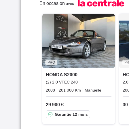
En occasion
avec
PRO
P
HONDA S2000
HO
(2) 2.0 VTEC 240
2.0
2008
201 000 Km
Manuelle
Essence
20
29 900 €
30
Garantie 12 mois