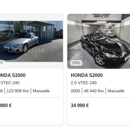
RO
PRO
NDA S2000
HONDA S2000
 VTEC 240
2.0 VTEC 240
00
123 808 Km
Manuelle
Essence
2000
48 440 Km
Manuelle
 980 €
34 990 €