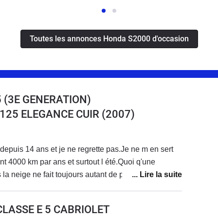
Toutes les annonces Honda S2000 d'occasion
 (3E GENERATION)
8 125 ELEGANCE CUIR
(2007)
depuis 14 ans et je ne regrette pas.Je ne m en sert
t 4000 km par ans et surtout l été.Quoi q'une
a neige ne fait toujours autant de plaisir et je me fait
ar la gendarmerie car conduire decapoté en plein
arre.Voiture très fiable elle a 135000 km et n' a jamais
CLASSE E 5 CABRIOLET
 entretien habituel jamais de séjour au garage.