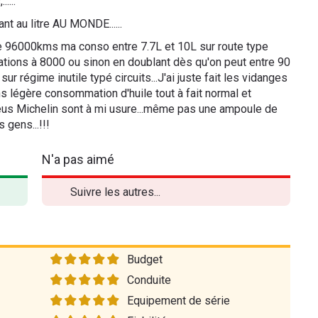
....
t au litre AU MONDE......
se 96000kms ma conso entre 7.7L et 10L sur route type
ations à 8000 ou sinon en doublant dès qu'on peut entre 90
r régime inutile typé circuits...J'ai juste fait les vidanges
ns légère consommation d'huile tout à fait normal et
eus Michelin sont à mi usure...même pas une ampoule de
 gens...!!!
N'a pas aimé
Suivre les autres...
Budget
Conduite
Equipement de série