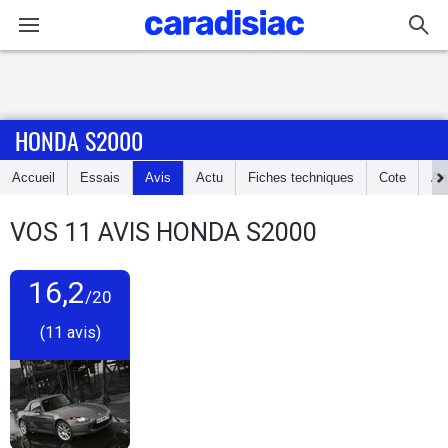
Connexion / Inscription
HONDA S2000
Accueil
Accueil
Essais
Avis
Actu
Fiches techniques
Cote
An
Actu
VOS
11
AVIS
HONDA S2000
Essais
16,2
Guide
/20
d'achat
(11 avis)
Electriques
Utilitaires