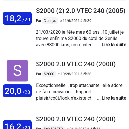
S2000 (2) 2.0 VTEC 240 (2005)
18,2
/20
Par
Dennys
le
11/6/2021 à 5h29
21/03/2020 je fête mes 60 ans...10 juillet je
trouve enfin ma S2000 du côté de Senlis
avec 88000 kms, noire intérieur cognac,
suivie chez Honda depuis son origine, une
petite perle qui m' apporte que du plaisir sur
S2000 2.0 VTEC 240 (2000)
les petites routes du pays d'auge
(normandie). Une fiabilité hors paire, Honda
Par
S2000
le
10/28/2021 à 5h28
oblige, et une finition faite pour durée dans
le temps. J'ai mis 10 au budget achat car je
Exceptionnelle …trop attachante…elle adore
20,0
pense que c'est un bon placement qui prend
se faire cravacher… Rapport
/20
de la valeur au fil des années... Mes 2 autres
plaisir/coût/look n’existe chez aucuns
voitures du quotidien, le Honda HRV sport
constructeurs Attention…c’est une voiture
acheté en septembre dernier et la Honda
de course…donc exclusive..dès que vous
CRZ hybrid de ma Femme. Les garagistes
etes devant le compte tour type F1 vous
S2000 2.0 VTEC 240 (2000)
desesperent de ne me voir que pour les
êtes envouté… On vous arrête à tout les
16,2
révisions (trés accessible et compétent).
/20
Par
§pk5063TO
le
9/19/2017 à 11h33