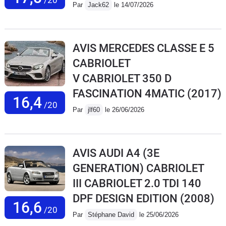
/20
Par
Jack62
le 14/07/2026
AVIS MERCEDES CLASSE E 5
CABRIOLET
V CABRIOLET 350 D
FASCINATION 4MATIC
(2017)
16,4
/20
Par
jlf60
le 26/06/2026
AVIS AUDI A4 (3E
GENERATION) CABRIOLET
III CABRIOLET 2.0 TDI 140
DPF DESIGN EDITION
(2008)
16,6
/20
Par
Stéphane David
le 25/06/2026