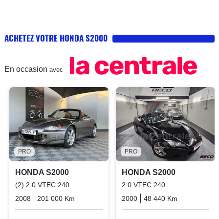
ACHETEZ VOTRE HONDA S2000
En occasion
avec
PRO
PRO
HONDA S2000
HONDA S2000
(2) 2.0 VTEC 240
2.0 VTEC 240
2008
201 000 Km
Manuelle
Essence
2000
48 440 Km
Manuelle