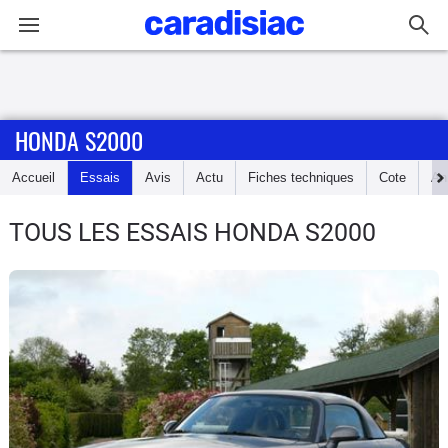
Connexion / Inscription
HONDA S2000
Accueil
Accueil
Essais
Avis
Actu
Fiches techniques
Cote
An
Actu
TOUS LES ESSAIS HONDA S2000
Essais
Guide
d'achat
Electriques
Utilitaires