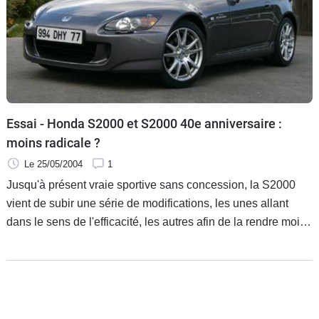
Flottes
Auto
Services
Forum
Essai - Honda S2000 et S2000 40e anniversaire :
moins radicale ?
Moto
Le 25/05/2004
1
Marques
Jusqu'à présent vraie sportive sans concession, la S2000
vient de subir une série de modifications, les unes allant
dans le sens de l'efficacité, les autres afin de la rendre moins
pointue sur le mouillé.