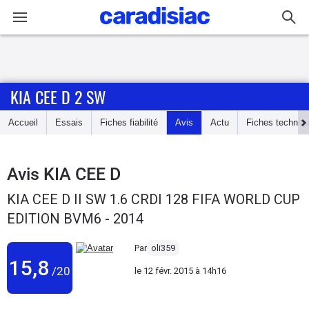
Connexion / Inscription
KIA CEE D 2 SW
Accueil
Accueil
Essais
Fiches fiabilité
Avis
Actu
Fiches techniq
Actu
Essais
Avis
KIA CEE D
KIA CEE D II SW 1.6 CRDI 128 FIFA WORLD CUP
Guide
EDITION BVM6 - 2014
d'achat
Par
oli359
Electriques
15,8
/20
le
12 févr. 2015 à 14h16
Utilitaires