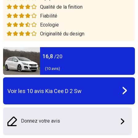
Qualité de la finition
Fiabilité
Ecologie
Originalité du design
16,8
/20
(
10
avis)
Voir les
10
avis
Kia Cee D 2 Sw
Donnez votre avis