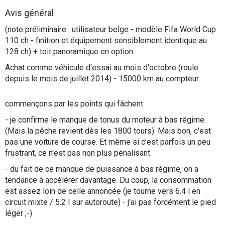
Flottes
Avis général
Auto
(note préliminaire : utilisateur belge - modèle Fifa World Cup
110 ch - finition et équipement sensiblement identique au
Services
128 ch) + toit panoramique en option
Achat comme véhicule d'essai au mois d'octobre (roule
Forum
depuis le mois de juillet 2014) - 15000 km au compteur.
Moto
commençons par les points qui fâchent :
- je confirme le manque de tonus du moteur à bas régime.
Marques
(Mais la pêche revient dès les 1800 tours). Mais bon, c'est
pas une voiture de course. Et même si c'est parfois un peu
frustrant, ce n'est pas non plus pénalisant.
- du fait de ce manque de puissance à bas régime, on a
tendance à accélérer davantage. Du coup, la consommation
est assez loin de celle annoncée (je tourne vers 6.4 l en
circuit mixte / 5.2 l sur autoroute) - j'ai pas forcément le pied
léger ;-)