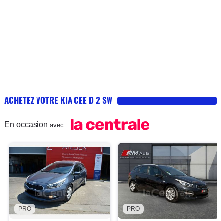
ACHETEZ VOTRE KIA CEE D 2 SW
En occasion
avec
PRO
PRO