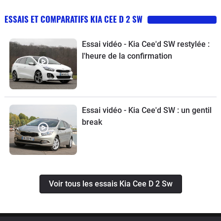
en conduite sport n'a aucun rouli
ESSAIS ET COMPARATIFS KIA CEE D 2 SW
malgré un amortissement confortable
avec un freinage puissant! La direction
Essai vidéo - Kia Cee'd SW restylée :
certes un peu floue avec les pneus
l'heure de la confirmation
d'origine. Problème réglé avec un train
de pneu digne de ce nom. J'ai fait
reprogrammer la mienne chez BR
Performance et c'est un régal jusqu'a
7000rpm. J'ai aussi installé un kit
Essai vidéo - Kia Cee'd SW : un gentil
break
xénon 6000k de chez France xenon.
Bien au dessus des concurrentes SW
essence de chez VW ou Peugeot... Je
n'ai pas voulu des nouveaux moteurs
3 cyl 1.0 turbo... Et préfère
Voir tous les essais Kia Cee D 2 Sw
l'athmospherique 1.6 4cyl par ailleurs
plus performant et je pense plus fiable.
La boîte et l'embrayage sont très