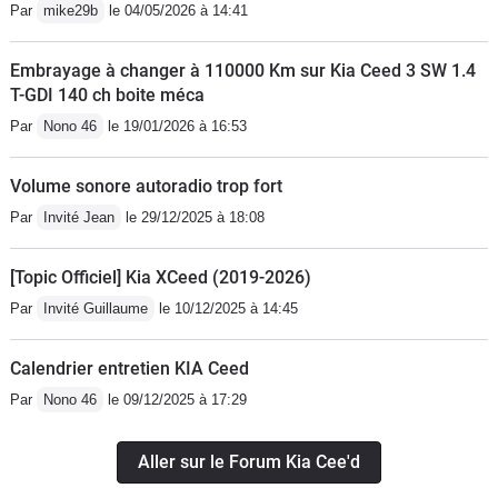
Par
mike29b
le 04/05/2026 à 14:41
en bas" est en fait plutôt plein pour un
essence! Il dispose de pas mal de
Embrayage à changer à 110000 Km sur Kia Ceed 3 SW 1.4
couple dés les bas regimes! C'est la
T-GDI 140 ch boite méca
boîte longue qui donne cette
Par
Nono 46
le 19/01/2026 à 16:53
impression. Il ne faut pas oublier que
c'est un moteur essence et pas diesel
Volume sonore autoradio trop fort
avec une boîte plutôt longue! Il ne faut
Par
Invité Jean
le 29/12/2025 à 18:08
pas avoir peur de dépasser les
4000rpm le rupteur est à 6800! Niveau
[Topic Officiel] Kia XCeed (2019-2026)
conso. En conduite douce on tombe
Par
Invité Guillaume
le 10/12/2025 à 14:45
sous les 6.5 ce qui est très bien pour
un break. En conduite très eco j'arrive
Calendrier entretien KIA Ceed
à tomber à 6.0l au 100km. Pas mal
pour un essence 145cv et 180nm
Par
Nono 46
le 09/12/2025 à 17:29
après reprogrammation. La voiture
chauffe vite (vive l'essence). Fait un
Aller sur le Forum Kia Cee'd
joli bruit (à mort les diesel qui pue). Et