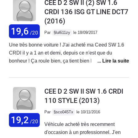
CEE D 2 SW II (2) SW 1.6
aux intempéries de l'Est, seul bémol concernant le gps
CRDI 136 ISG GT LINE DCT7
qui m'emmène dans des délires routiers parfois....Bref
(2016)
n'hésitez plus.
19,6
/20
Par
§lul611zy
le 18/09/2017
Une très bonne voiture ! J'ai acheté ma Ceed SW 1.6
CRDI il y a 1 an et demi, depuis ce n'est que du
bonheur ! Ça roule bien, ça tient bien la route, c'est
confortable, bien équipé, bref tout ce qu'il faut pour
bien voyager. J'ai pris la version GT Line avec boite
auto à double embrayage (très rapide), le toit
CEE D 2 SW II SW 1.6 CRDI
panoramique ouvrant... ne manque plus que les sièges
110 STYLE
(2013)
en cuir. Je suis passé d'une optima Hybride à cette
Ceed (pour cause de manque de modularité), je ne
Par
§sco045Tx
le 10/11/2016
regrette absoluement pas ce changement. J'enlève
19,2
/20
Véhicule acheté très recemment
quelques étoiles concernant l'écologie parce que
d'occasion à un professionnel. J'en
quand il fait froid et que le moteur est froid (genre sport