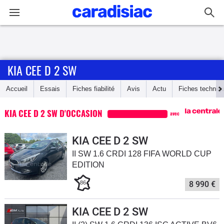
Connexion / Inscription
KIA CEE D 2 SW
Accueil
Accueil
Essais
Fiches fiabilité
Avis
Actu
Fiches techniq
Actu
KIA CEE D 2 SW D'OCCASION
avec
Essais
KIA CEE D 2 SW
Guide
II SW 1.6 CRDI 128 FIFA WORLD CUP
d'achat
EDITION
Electriques
86
8 990 €
Utilitaires
KIA CEE D 2 SW