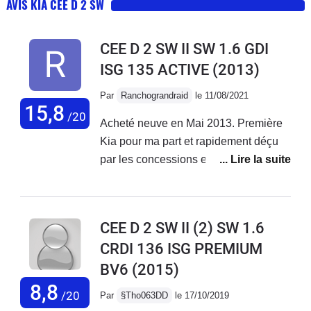
AVIS KIA CEE D 2 SW
CEE D 2 SW II SW 1.6 GDI
ISG 135 ACTIVE
(2013)
Par
Ranchograndraid
le 11/08/2021
15,8
/20
Acheté neuve en Mai 2013. Première
Kia pour ma part et rapidement déçu
par les concessions et la garantie.
Batterie HS au bout d'un an seulement
mais j'ai vite vu sa faiblesse car le stop
& start n'a jamais fonctionné même
CEE D 2 SW II (2) SW 1.6
après 800 kilomètres de route la même
CRDI 136 ISG PREMIUM
journée. Une puissance en ampères
BV6
(2015)
au démarrage 40% inférieure à ce qu'il
faudrait pour un moteur de 99 Kwh
8,8
/20
Par
§Tho063DD
le 17/10/2019
(135 ch). Batterie non prise en