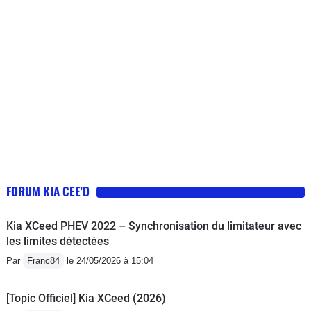
options. Moteur 1.6 GDI. Boîte 6
manuelle en finition Premium. A ne
pas confondre avec les autres
versions. La premium à beaucoup de
choses en plus comme les tour de
fenêtre chrome. Toi panoramique. Le
démarrage sans cle. Le bi zone. Le
gps. La sono digne de ce nom. Les
vitres teintées. Essuie glace
automatiques. Les feux de virages et
FORUM KIA CEE'D
de jour. Le laqué noir à l'intérieur. Les
jantes 17... Et bien d'autres choses!
Kia XCeed PHEV 2022 – Synchronisation du limitateur avec
Déjà la voiture est très jolie. Encore
les limites détectées
plus en vrai qu'en photo. Même
Par
Franc84
le 24/05/2026 à 15:04
l'arrière que je n'adorais plaît... Les
gens disent petit Q5 ou Q3 de l'arriere!
[Topic Officiel] Kia XCeed (2026)
Le moteur que les gens jugent "creux