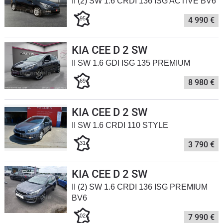
II (2) SW 1.6 CRDI 136 ISG ACTIVE BV6
Flottes
95
4 990 €
Auto
Services
KIA CEE D 2 SW
II SW 1.6 GDI ISG 135 PREMIUM
Forum
69
8 980 €
Moto
KIA CEE D 2 SW
II SW 1.6 CRDI 110 STYLE
Marques
31
3 790 €
KIA CEE D 2 SW
II (2) SW 1.6 CRDI 136 ISG PREMIUM
BV6
02
7 990 €