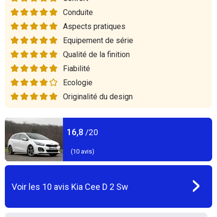
Conduite
Aspects pratiques
Equipement de série
Qualité de la finition
Fiabilité
Ecologie
Originalité du design
16,8
/20
(
10
avis)
Voir les
10
avis
Kia Cee D 2 Sw