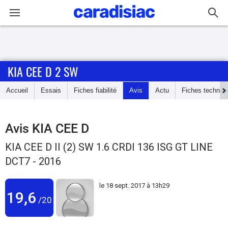
Connexion / Inscription
KIA CEE D 2 SW
Accueil
Accueil
Essais
Fiches fiabilité
Avis
Actu
Fiches techniq
Actu
Essais
Avis
KIA CEE D
KIA CEE D II (2) SW 1.6 CRDI 136 ISG GT LINE
Guide
DCT7 - 2016
d'achat
le
18 sept. 2017 à 13h29
Electriques
19,6
/20
Utilitaires