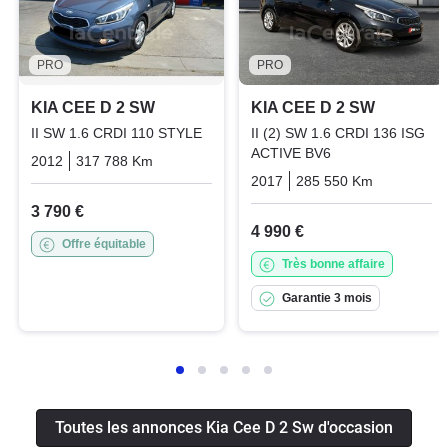
PRO
PRO
KIA CEE D 2 SW
KIA CEE D 2 SW
II SW 1.6 CRDI 110 STYLE
II (2) SW 1.6 CRDI 136 ISG
ACTIVE BV6
2012
317 788 Km
Manuelle
Diesel
2017
285 550 Km
Manuelle
3 790 €
4 990 €
Offre équitable
Très bonne affaire
Garantie 3 mois
Toutes les annonces Kia Cee D 2 Sw d'occasion