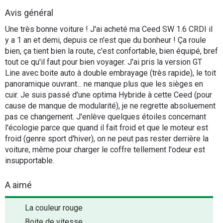
Flottes
Avis général
Auto
Une très bonne voiture ! J'ai acheté ma Ceed SW 1.6 CRDI il
y a 1 an et demi, depuis ce n'est que du bonheur ! Ça roule
Services
bien, ça tient bien la route, c'est confortable, bien équipé, bref
tout ce qu'il faut pour bien voyager. J'ai pris la version GT
Line avec boite auto à double embrayage (très rapide), le toit
Forum
panoramique ouvrant... ne manque plus que les sièges en
cuir. Je suis passé d'une optima Hybride à cette Ceed (pour
Moto
cause de manque de modularité), je ne regrette absoluement
pas ce changement. J'enlève quelques étoiles concernant
Marques
l'écologie parce que quand il fait froid et que le moteur est
froid (genre sport d'hiver), on ne peut pas rester derrière la
voiture, même pour charger le coffre tellement l'odeur est
insupportable.
A aimé
La couleur rouge
Boite de vitesse