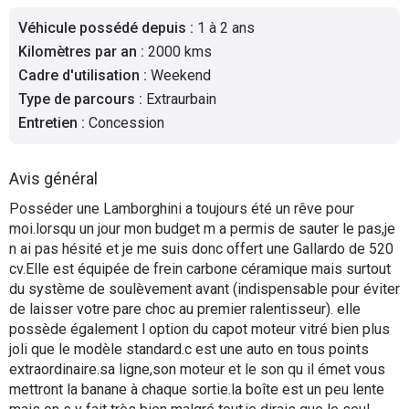
Flottes
Véhicule possédé depuis
:
1 à 2 ans
Auto
Kilomètres par an
:
2000 kms
Cadre d'utilisation
:
Weekend
Services
Type de parcours
:
Extraurbain
Entretien
:
Concession
Forum
Avis général
Moto
Posséder une Lamborghini a toujours été un rêve pour
moi.lorsqu un jour mon budget m a permis de sauter le pas,je
Marques
n ai pas hésité et je me suis donc offert une Gallardo de 520
cv.Elle est équipée de frein carbone céramique mais surtout
du système de soulèvement avant (indispensable pour éviter
de laisser votre pare choc au premier ralentisseur). elle
possède également l option du capot moteur vitré bien plus
joli que le modèle standard.c est une auto en tous points
extraordinaire.sa ligne,son moteur et le son qu il émet vous
mettront la banane à chaque sortie.la boîte est un peu lente