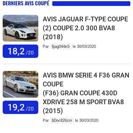
DERNIERS AVIS COUPÉ
AVIS JAGUAR F-TYPE COUPE
(2) COUPE 2.0 300 BVA8
(2018)
Par
§jag044eS
le 30/03/2020
18,2
/20
AVIS BMW SERIE 4 F36 GRAN
COUPE
(F36) GRAN COUPE 430D
XDRIVE 258 M SPORT BVA8
19,2
/20
(2015)
Par
§Doc826zm
le 30/03/2020