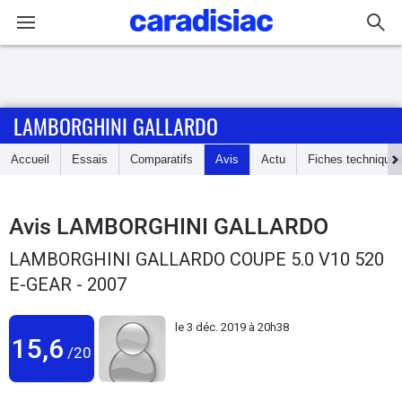
Connexion / Inscription
LAMBORGHINI GALLARDO
Accueil
Accueil
Essais
Comparatifs
Avis
Actu
Fiches technique
Actu
Essais
Avis
LAMBORGHINI GALLARDO
LAMBORGHINI GALLARDO COUPE 5.0 V10 520
Guide
E-GEAR - 2007
d'achat
le
3 déc. 2019 à 20h38
Electriques
15,6
/20
Utilitaires