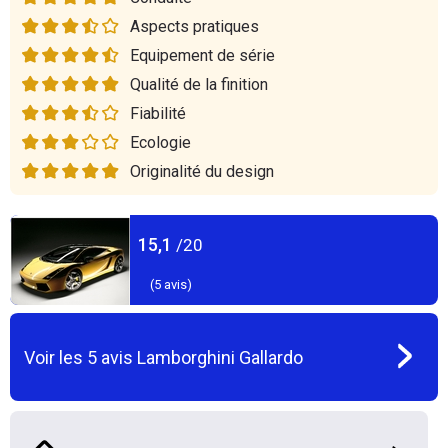
Aspects pratiques
Equipement de série
Qualité de la finition
Fiabilité
Ecologie
Originalité du design
15,1
/20
(
5
avis)
Voir les
5
avis
Lamborghini Gallardo