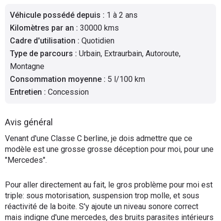
Flottes
Véhicule possédé depuis
:
1 à 2 ans
Auto
Kilomètres par an
:
30000 kms
Cadre d'utilisation
:
Quotidien
Services
Type de parcours
:
Urbain, Extraurbain, Autoroute,
Montagne
Forum
Consommation moyenne
:
5 l/100 km
Entretien
:
Concession
Moto
Avis général
Marques
Venant d'une Classe C berline, je dois admettre que ce
modèle est une grosse grosse déception pour moi, pour une
"Mercedes".
Pour aller directement au fait, le gros problème pour moi est
triple: sous motorisation, suspension trop molle, et sous
réactivité de la boite. S'y ajoute un niveau sonore correct
mais indigne d'une mercedes, des bruits parasites intérieurs