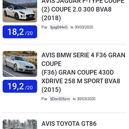
AVIS JAGUAR F-TYPE COUPE
(2) COUPE 2.0 300 BVA8
(2018)
Par
§jag044eS
le 30/03/2020
18,2
/20
AVIS BMW SERIE 4 F36 GRAN
COUPE
(F36) GRAN COUPE 430D
XDRIVE 258 M SPORT BVA8
19,2
/20
(2015)
Par
§Doc826zm
le 30/03/2020
AVIS TOYOTA GT86