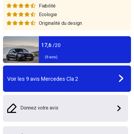
Fiabilité
Ecologie
Originalité du design
17,6
/20
(
9
avis)
Voir les
9
avis
Mercedes Cla 2
Donnez votre avis