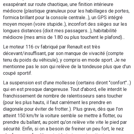
exaspérant sur route chaotique, une finition intérieure
médiocre (plastique granuleux pour les habillages de portes,
formica brillant pour la console centrale...), un GPS intégré
moyen moyen (voire stupide..), inconfort des sièges sur les
longues distances (dixit mes passagers...), habitabilité
médiocre (mes amis de 1.80 ou plus touchent le plafond)...
Le moteur 116 cv fabriqué par Renault est très
décevant/insuffisant, par son manque de vivacité (compte
tenu du poids du véhicule), y compris en mode sport. Je ne
mentionne pas le son qui relève de la tondeuse plus que d'un
coupé sportif.
La suspension est d'une mollesse (certains diront "confort"...)
qui en est presque dangereuse. Tout d'abord, elle interdit le
franchissement de nombre de ralentisseurs sans toucher
(pour les plus hauts, il faut carrément les prendre en
diagonale pour éviter de frotter..). Plus grave, dès que l'on
atteint 150 km/hr la voiture semble se mettre à flotter, ou
prendre du ballant, au point qu'on relève vite vite le pied par
sécurité. Enfin, si on a besoin de freiner un peu fort, le nez