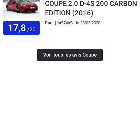
COUPE 2.0 D-4S 200 CARBON
EDITION
(2016)
Par
§Ist574hS
le 26/03/2020
17,8
/20
Voir tous les avis Coupé