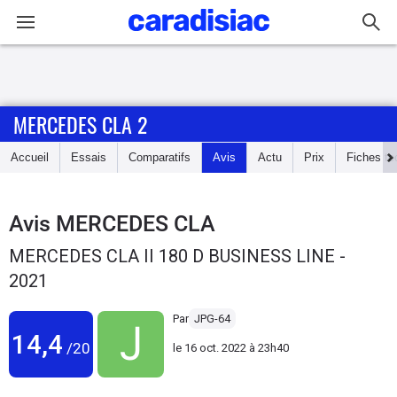
Connexion / Inscription
MERCEDES CLA 2
Accueil
Accueil
Essais
Comparatifs
Avis
Actu
Prix
Fiches te
Actu
Essais
Avis
MERCEDES CLA
MERCEDES CLA II 180 D BUSINESS LINE -
Guide
2021
d'achat
Par
JPG-64
Electriques
14,4
/20
le
16 oct. 2022 à 23h40
Utilitaires