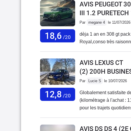
AVIS PEUGEOT 30
III 1.2 PURETECH
Par
megane 4
le 11/07/2026
18,6
dèja 1 an en 308 gt pack t
/20
Royal,conso très raisonnab
AVIS LEXUS CT
(2) 200H BUSINE
Par
Lucie S
le 10/07/2026
12,8
Globalement satisfaite d
/20
(kilométrage à l'achat : 1
pour les trajets quotidie
maintenant à 117 000 km
manuelle avec moteur Pu
AVIS DS DS 4 (2
changé la vie (plus de con