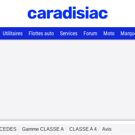
Utilitaires
Flottes auto
Services
Forum
Moto
Marqu
CEDES
Gamme
CLASSE A
CLASSE A 4
Avis