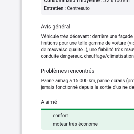
Consommation moyenne
:
5.2 l/100 km
Entretien
:
Centreauto
Avis général
Véhicule très décevant : derrière une façad
finitions pour une telle gamme de voiture (vi
de mauvaise qualité…), une fiabilité très ma
conduite dangereux, chauffage/climatisation
Problèmes rencontrés
Panne airbag à 15 000 km, panne écrans (pro
jamais fonctionné depuis la sortie d'usine de l
A aimé
confort
moteur très économe