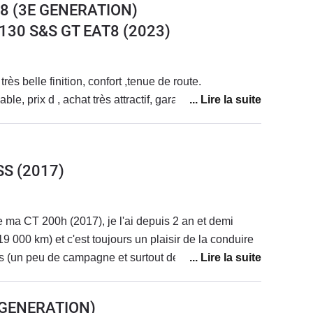
8 (3E GENERATION)
 130 S&S GT EAT8
(2023)
rès belle finition, confort ,tenue de route.
le, prix d , achat très attractif, garantie 10 ans
SS
(2017)
e ma CT 200h (2017), je l'ai depuis 2 an et demi
19 000 km) et c'est toujours un plaisir de la conduire
ns (un peu de campagne et surtout de la ville, je suis
 sur le compteur). Je suis passée d'une essence
reTech à une hybride automatique et cela m'a
E GENERATION)
fort, conduite fluide... Et au revoir les problèmes !!).