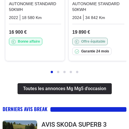
AUTONOMIE STANDARD
AUTONOMIE STANDARD
50KWH
50KWH
2022
18 580 Km
Automatique
Electric
2024
34 842 Km
Automatiq
16 900 €
19 890 €
Bonne affaire
Offre équitable
Garantie 24 mois
Toutes les annonces Mg Mg5 d'occasion
DERNIERS AVIS BREAK
AVIS SKODA SUPERB 3