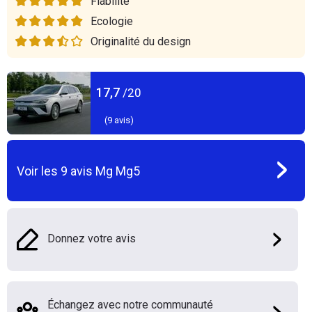
Fiabilité
Ecologie
Originalité du design
17,7
/20
(
9
avis)
Voir les
9
avis
Mg Mg5
Donnez votre avis
Échangez avec notre communauté