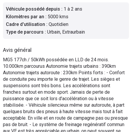
Flottes
Véhicule possédé depuis
:
1 à 2 ans
Auto
Kilomètres par an
:
5000 kms
Cadre d'utilisation
:
Quotidien
Services
Type de parcours
:
Urbain, Extraurbain
Forum
Avis général
Moto
MG5 177ch / 50kWh possédée en LLD de 24 mois.
10.000km parcourus Autonomie trajets urbains : 390km
Autonomie trajets autoroute : 230km Points forts : - Confort
Marques
de conduite peu importe le genre de trajet. Les sièges et
suspensions sont très bons. Les accélérations sont
franches surtout en mode sport. Jamais de perte de
puissance que ce soit lors d’accélération ou à vitesse
stabilisée. - Véhicule silencieux même sur autoroute, à part
quelques bruits des pneus à haute vitesse mais tout à fait
acceptable. En ville et en route de campagne pas ou presque
pas de bruit. - Le système de freinage regénératif commun
aux VE est très appréciable en urbain, on peut souvent se