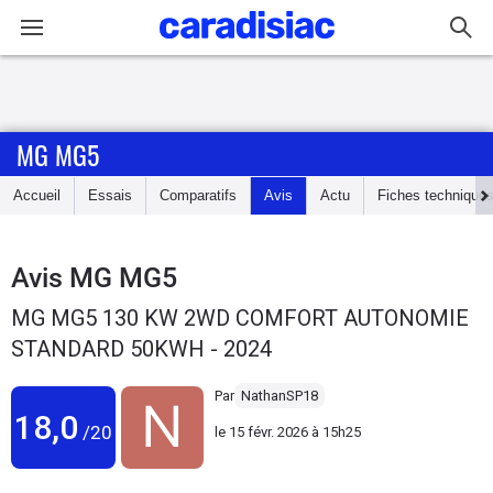
Connexion / Inscription
MG MG5
Accueil
Accueil
Essais
Comparatifs
Avis
Actu
Fiches technique
Actu
Essais
Avis
MG MG5
MG MG5 130 KW 2WD COMFORT AUTONOMIE
Guide
STANDARD 50KWH - 2024
d'achat
Par
NathanSP18
Electriques
18,0
/20
le
15 févr. 2026 à 15h25
Utilitaires