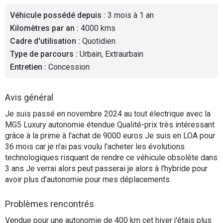
Flottes
Véhicule possédé depuis
:
3 mois à 1 an
Auto
Kilomètres par an
:
4000 kms
Cadre d'utilisation
:
Quotidien
Services
Type de parcours
:
Urbain, Extraurbain
Entretien
:
Concession
Forum
Avis général
Moto
Je suis passé en novembre 2024 au tout électrique avec la
MG5 Luxury autonomie étendue Qualité-prix très intéressant
Marques
grâce à la prime à l'achat de 9000 euros Je suis en LOA pour
36 mois car je n'ai pas voulu l'acheter les évolutions
technologiques risquant de rendre ce véhicule obsolète dans
3 ans Je verrai alors peut passerai je alors à l'hybride pour
avoir plus d'autonomie pour mes déplacements
Problèmes rencontrés
Vendue pour une autonomie de 400 km cet hiver j'étais plus