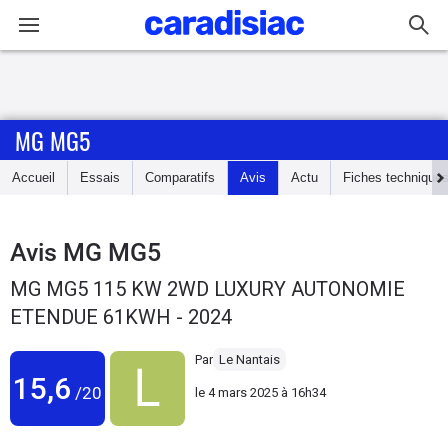
Connexion / Inscription
MG MG5
Accueil
Accueil
Essais
Comparatifs
Avis
Actu
Fiches technique
Actu
Essais
Avis
MG MG5
MG MG5 115 KW 2WD LUXURY AUTONOMIE
Guide
ETENDUE 61KWH - 2024
d'achat
Par
Le Nantais
Electriques
15,6
/20
le
4 mars 2025 à 16h34
Utilitaires