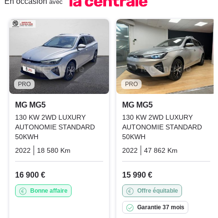
En occasion
avec
PRO
PRO
MG MG5
MG MG5
130 KW 2WD LUXURY
130 KW 2WD LUXURY
AUTONOMIE STANDARD
AUTONOMIE STANDARD
50KWH
50KWH
2022
18 580 Km
Automatique
Electric
2022
47 862 Km
Automatiq
16 900 €
15 990 €
Bonne affaire
Offre équitable
Garantie 37 mois