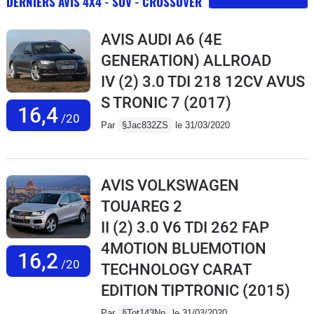
DERNIERS AVIS 4X4 - SUV - CROSSOVER
AVIS AUDI A6 (4E
GENERATION) ALLROAD
IV (2) 3.0 TDI 218 12CV AVUS
S TRONIC 7
(2017)
16,4
/20
Par
§Jac832ZS
le 31/03/2020
AVIS VOLKSWAGEN
TOUAREG 2
II (2) 3.0 V6 TDI 262 FAP
4MOTION BLUEMOTION
16,2
/20
TECHNOLOGY CARAT
EDITION TIPTRONIC
(2015)
Par
§Tot143Nn
le 31/03/2020