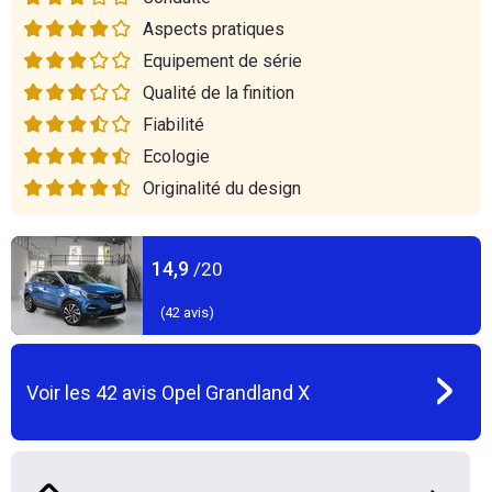
Aspects pratiques
Equipement de série
Qualité de la finition
Fiabilité
Ecologie
Originalité du design
14,9
/20
(
42
avis)
Voir les
42
avis
Opel Grandland X