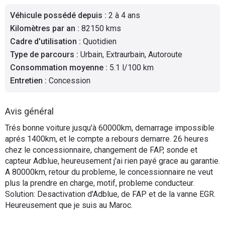
Flottes
Véhicule possédé depuis
:
2 à 4 ans
Auto
Kilomètres par an
:
82150 kms
Cadre d'utilisation
:
Quotidien
Services
Type de parcours
:
Urbain, Extraurbain, Autoroute
Consommation moyenne
:
5.1 l/100 km
Forum
Entretien
:
Concession
Moto
Avis général
Marques
Trés bonne voiture jusqu'à 60000km, demarrage impossible
aprés 1400km, et le compte a rebours demarre. 26 heures
chez le concessionnaire, changement de FAP, sonde et
capteur Adblue, heureusement j'ai rien payé grace au garantie.
A 80000km, retour du probleme, le concessionnaire ne veut
plus la prendre en charge, motif, probleme conducteur.
Solution: Desactivation d'Adblue, de FAP et de la vanne EGR.
Heureusement que je suis au Maroc.