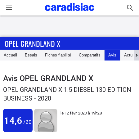
Connexion / Inscription
OPEL GRANDLAND X
Accueil
Accueil
Essais
Fiches fiabilité
Comparatifs
Avis
Actu
Actu
Essais
Avis
OPEL GRANDLAND X
OPEL GRANDLAND X 1.5 DIESEL 130 EDITION
Guide
BUSINESS - 2020
d'achat
le
12 févr. 2023 à 19h28
Electriques
14,6
/20
Utilitaires