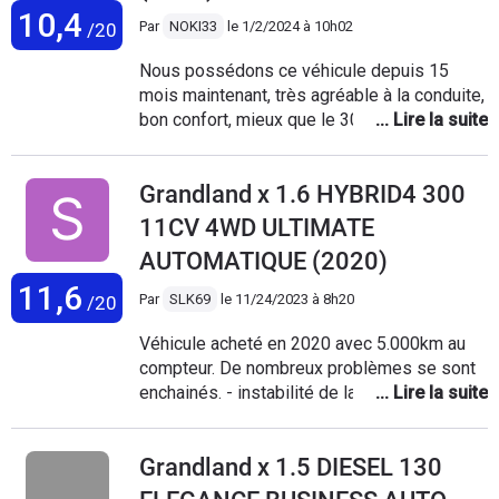
10,4
Par
NOKI33
le
1/2/2024 à 10h02
/20
Nous possédons ce véhicule depuis 15
mois maintenant, très agréable à la conduite,
bon confort, mieux que le 3008 d'ailleurs de
mes parents, acheté en octobre 2022 avec
45000kms aujourd'hui 62000, il faut juste
Grandland x 1.6 HYBRID4 300
prévoir pour notre model 1,2l pure-tech
130cv, le changement de distribution tous
11CV 4WD ULTIMATE
les 50 ou 60000kms max et aussi la vidange
AUTOMATIQUE (2020)
de la boite auto tous les 60000kms
11,6
IMPÉRATIF sa c'est obligatoire si vous
Par
SLK69
le
11/24/2023 à 8h20
/20
voulez éviter les voyants moteurs à
répétitions. C'est vraiment dommage car
Véhicule acheté en 2020 avec 5.000km au
l'Opel Grandlandx et vraiment agréable et
compteur. De nombreux problèmes se sont
confortable.
enchainés. - instabilité de la régulation de
direction assistée : remplacement de la
crémaillère au bout de 3 mois de conduite.
Grandland x 1.5 DIESEL 130
Problème résolu. - une dizaine de mise à
jour / rappels effectués avec immobilisation