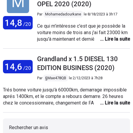
suspension très moyenne, et surtout
payer des diagnostics sans solution...
OPEL 2020 (2020)
problème récurrent de l'antipollution (retour
au concessionnaire une quinzaine de fois
Par
Mohamedadourkane
le
8/18/2023 à 3h17
14,8
sans que le problème ne soit réglé!!!).
/20
Ce qui m'intéresse c'est que je possède la
voiture moins de trois ans j'ai fait 23000 km
jusqu'à maintenant et dernièrement il ma
apparu sur l'écran le témoin moteur et le
défaut de l'antipollution Pour les points
Grandland x 1.5 DIESEL 130
positifs de la voiture La consommation
14,6
normale La sécurité idéal La comfortable du
EDITION BUSINESS (2020)
/20
voiture est satisfaisante
Par
§Mae478QB
le
2/12/2023 à 7h28
Trés bonne voiture jusqu'à 60000km, demarrage impossible
aprés 1400km, et le compte a rebours demarre. 26 heures
chez le concessionnaire, changement de FAP, sonde et
capteur Adblue, heureusement j'ai rien payé grace au garantie.
A 80000km, retour du probleme, le concessionnaire ne veut
plus la prendre en charge, motif, probleme conducteur.
Rechercher un avis
Solution: Desactivation d'Adblue, de FAP et de la vanne EGR.