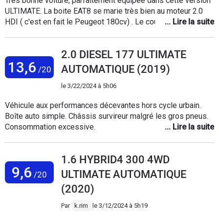
Très bonne voiture, parfaitement équipée dans cette version
ULTIMATE. La boite EAT8 se marie très bien au moteur 2.0
HDI ( c'est en fait le Peugeot 180cv) . Le couple du moteur
offre des reprises convaincantes, la tenue de route et
correcte malgré un peu de roulis, ce qui est commun a la
2.0 DIESEL 177 ULTIMATE
plupart des SUV. Finition sobre sans clinquant mais pratique
13,6
pour trouver immédiatement les réglages. Pour ceux qui
AUTOMATIQUE (2019)
/20
aiment les touches de pianos façon 3008, passez votre
chemin. L'insonorisation des trains roulants pourrait être
le
3/22/2024 à 5h06
meilleure. Au global une bonne voiture, pratique et avec une
Véhicule aux performances décevantes hors cycle urbain.
consommation raisonnable. Elle souffre d'un déficit d'image,
Boîte auto simple. Châssis survireur malgré les gros pneus.
au final assez injuste.
Consommation excessive.
1.6 HYBRID4 300 4WD
9,6
ULTIMATE AUTOMATIQUE
/20
(2020)
Par
k.rim
le
3/12/2024 à 5h19