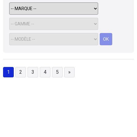
Heureusement que je suis au Maroc.
OK
1
2
3
4
5
»