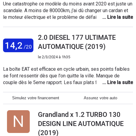
Une catastrophe ce modèle du moins avant 2020 est juste un
scandale. A moins de 80000km, j'ai dû changer un cardan et
le moteur électrique et le problème de défaillance de traction
électrique est toujours présent au cours des 8 derniers mois
j'ai eu mon véhicule entre les mais moins de 2 mois. Le reste
2.0 DIESEL 177 ULTIMATE
du temps il a été immobilisé. Les trains de pneus arrière
14,2
c'est environ entre 8000 et 11000 km, il faut faire très
AUTOMATIQUE (2019)
/20
attention car à 11000, il y a vraiment la ferraille du pneu qui
apparaît parfois.
le
2/3/2024 à 1h35
La boîte EAT est efficace en cycle urbain, ses points faibles
se font ressentir dès que l'on quitte la ville. Manque de
couple dès le 5eme rapport. Les faux plats font chuter la
vitesse de croisière spectaculairement. Le moteur n'aime
pas monter dans les tours en mode manuel (2 litres de
Simulez votre financement
Assurez votre auto
cylindrée et 177 CV???) ne vaut pas un TDI.
Grandland x 1.2 TURBO 130
DESIGN LINE AUTOMATIQUE
(2019)