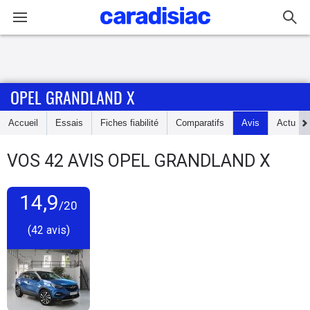
Connexion / Inscription
OPEL GRANDLAND X
Accueil
Accueil
Essais
Fiches fiabilité
Comparatifs
Avis
Actu
Actu
VOS
42
AVIS
OPEL GRANDLAND X
Essais
14,9
Guide
/20
d'achat
(42 avis)
Electriques
Utilitaires