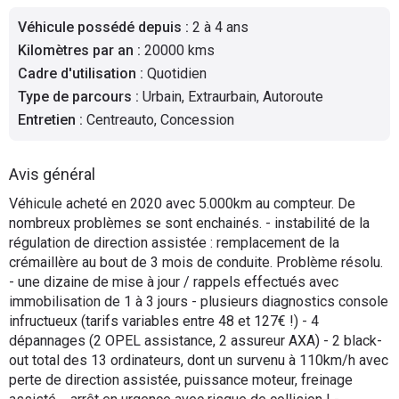
Flottes
Véhicule possédé depuis
:
2 à 4 ans
Auto
Kilomètres par an
:
20000 kms
Cadre d'utilisation
:
Quotidien
Services
Type de parcours
:
Urbain, Extraurbain, Autoroute
Entretien
:
Centreauto, Concession
Forum
Avis général
Moto
Véhicule acheté en 2020 avec 5.000km au compteur. De
nombreux problèmes se sont enchainés. - instabilité de la
Marques
régulation de direction assistée : remplacement de la
crémaillère au bout de 3 mois de conduite. Problème résolu.
- une dizaine de mise à jour / rappels effectués avec
immobilisation de 1 à 3 jours - plusieurs diagnostics console
infructueux (tarifs variables entre 48 et 127€ !) - 4
dépannages (2 OPEL assistance, 2 assureur AXA) - 2 black-
out total des 13 ordinateurs, dont un survenu à 110km/h avec
perte de direction assistée, puissance moteur, freinage