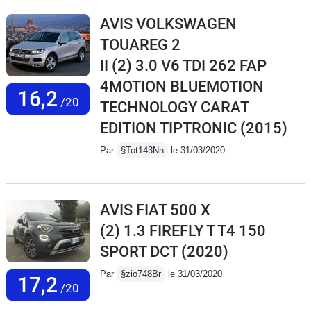
AVIS VOLKSWAGEN
TOUAREG 2
II (2) 3.0 V6 TDI 262 FAP
4MOTION BLUEMOTION
16,2
/20
TECHNOLOGY CARAT
EDITION TIPTRONIC
(2015)
Par
§Tot143Nn
le 31/03/2020
AVIS FIAT 500 X
(2) 1.3 FIREFLY T T4 150
SPORT DCT
(2020)
Par
§zio748Br
le 31/03/2020
17,2
/20