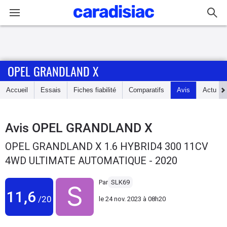
Connexion / Inscription
OPEL GRANDLAND X
Accueil
Accueil
Essais
Fiches fiabilité
Comparatifs
Avis
Actu
Actu
Essais
Avis
OPEL GRANDLAND X
OPEL GRANDLAND X 1.6 HYBRID4 300 11CV
Guide
4WD ULTIMATE AUTOMATIQUE - 2020
d'achat
Par
SLK69
Electriques
11,6
/20
le
24 nov. 2023 à 08h20
Utilitaires